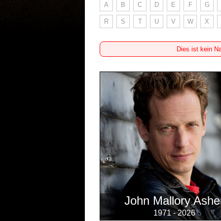
A
B
C
D
E
F
G
R
S
T
U
V
W
X
Dies ist kein N
John Mallory Ashe
1971 - 2026