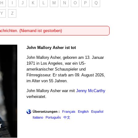
H
I
J
K
L
M
N
O
P
Q
Y
Z
achrichten. (Niemand ist gestorben)
John Mallory Asher ist tot
John Mallory Asher, geboren am 13. Januar
1971 in Los Angeles, war ein US-
amerikanischer Schauspieler und
Filmregisseur. Er starb am 09. August 2026,
im Alter von 55 Jahren.
John Mallory Asher war mit
Jenny McCarthy
verheiratet.
Übersetzungen :
Français
English
Español
Italiano
Português
中文
r