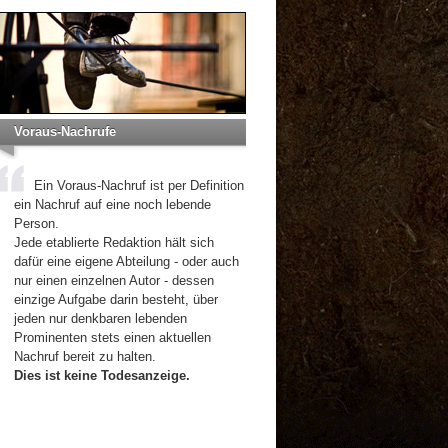
Voraus-Nachrufe
Ein Voraus-Nachruf ist per Definition
ein Nachruf auf eine noch lebende
Person.
Jede etablierte Redaktion hält sich
dafür eine eigene Abteilung - oder auch
nur einen einzelnen Autor - dessen
einzige Aufgabe darin besteht, über
jeden nur denkbaren lebenden
Prominenten stets einen aktuellen
Nachruf bereit zu halten.
Dies ist keine Todesanzeige.