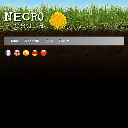
Home
Nachrufe
Quid
Forum