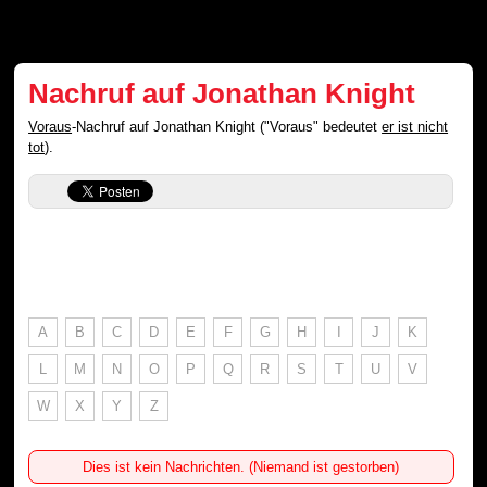
Nachruf auf Jonathan Knight
Voraus
-Nachruf auf Jonathan Knight ("Voraus" bedeutet
er ist nicht
tot
).
A
B
C
D
E
F
G
H
I
J
K
L
M
N
O
P
Q
R
S
T
U
V
W
X
Y
Z
Dies ist kein Nachrichten. (Niemand ist gestorben)