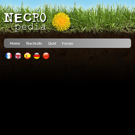
Home
Nachrufe
Quid
Forum