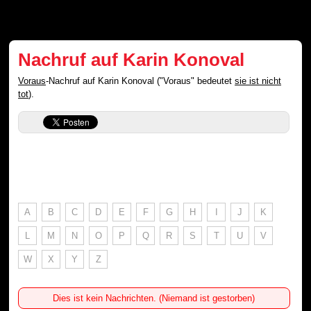
Nachruf auf Karin Konoval
Voraus
-Nachruf auf Karin Konoval ("Voraus" bedeutet
sie ist nicht
tot
).
A
B
C
D
E
F
G
H
I
J
K
L
M
N
O
P
Q
R
S
T
U
V
W
X
Y
Z
Dies ist kein Nachrichten. (Niemand ist gestorben)