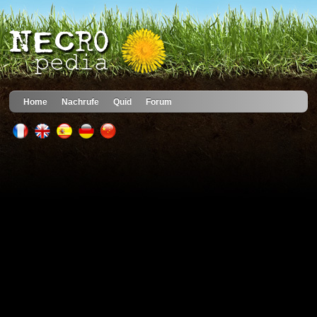
Home
Nachrufe
Quid
Forum