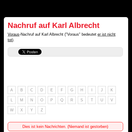
Nachruf auf Karl Albrecht
Voraus
-Nachruf auf Karl Albrecht ("Voraus" bedeutet
er ist nicht
tot
).
A
B
C
D
E
F
G
H
I
J
K
L
M
N
O
P
Q
R
S
T
U
V
W
X
Y
Z
Dies ist kein Nachrichten. (Niemand ist gestorben)