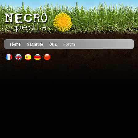
Home
Nachrufe
Quid
Forum