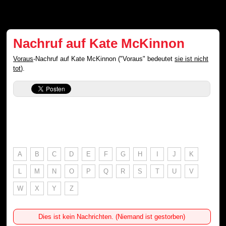
Nachruf auf Kate McKinnon
Voraus
-Nachruf auf Kate McKinnon ("Voraus" bedeutet
sie ist nicht
tot
).
A
B
C
D
E
F
G
H
I
J
K
L
M
N
O
P
Q
R
S
T
U
V
W
X
Y
Z
Dies ist kein Nachrichten. (Niemand ist gestorben)