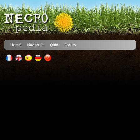
Home
Nachrufe
Quid
Forum