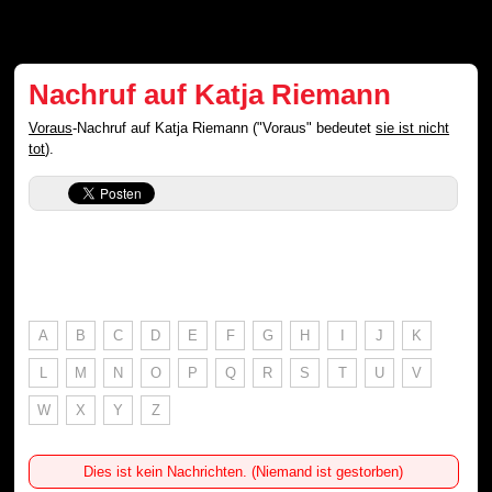
Nachruf auf Katja Riemann
Voraus
-Nachruf auf Katja Riemann ("Voraus" bedeutet
sie ist nicht
tot
).
A
B
C
D
E
F
G
H
I
J
K
L
M
N
O
P
Q
R
S
T
U
V
W
X
Y
Z
Dies ist kein Nachrichten. (Niemand ist gestorben)