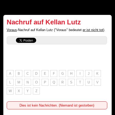
Nachruf auf Kellan Lutz
Voraus
-Nachruf auf Kellan Lutz ("Voraus" bedeutet
er ist nicht tot
).
A
B
C
D
E
F
G
H
I
J
K
L
M
N
O
P
Q
R
S
T
U
V
W
X
Y
Z
Dies ist kein Nachrichten. (Niemand ist gestorben)