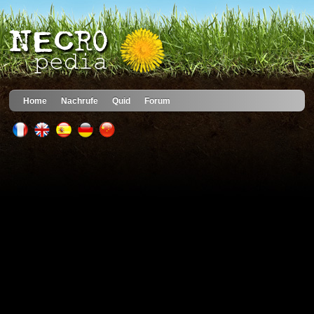
Home
Nachrufe
Quid
Forum