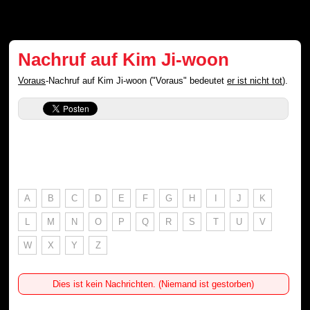
Nachruf auf Kim Ji-woon
Voraus
-Nachruf auf Kim Ji-woon ("Voraus" bedeutet
er ist nicht tot
).
A
B
C
D
E
F
G
H
I
J
K
L
M
N
O
P
Q
R
S
T
U
V
W
X
Y
Z
Dies ist kein Nachrichten. (Niemand ist gestorben)