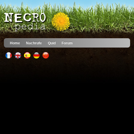
Home
Nachrufe
Quid
Forum