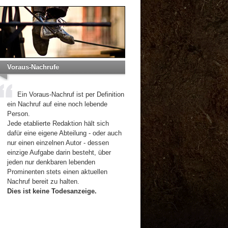
Voraus-Nachrufe
Ein Voraus-Nachruf ist per Definition
ein Nachruf auf eine noch lebende
Person.
Jede etablierte Redaktion hält sich
dafür eine eigene Abteilung - oder auch
nur einen einzelnen Autor - dessen
einzige Aufgabe darin besteht, über
jeden nur denkbaren lebenden
Prominenten stets einen aktuellen
Nachruf bereit zu halten.
Dies ist keine Todesanzeige.