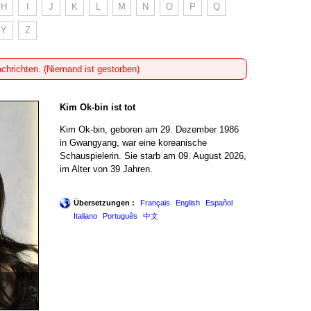
H
I
J
K
L
M
N
O
P
Q
Y
Z
achrichten. (Niemand ist gestorben)
Kim Ok-bin ist tot
Kim Ok-bin, geboren am 29. Dezember 1986
in Gwangyang, war eine koreanische
Schauspielerin. Sie starb am 09. August 2026,
im Alter von 39 Jahren.
Übersetzungen :
Français
English
Español
Italiano
Português
中文