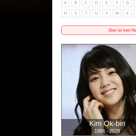
A
B
C
D
E
F
G
R
S
T
U
V
W
X
Dies ist kein N
Kim Ok-bin
1986 - 2026