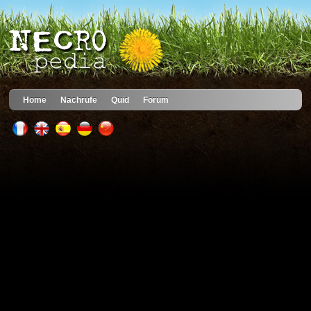
Home
Nachrufe
Quid
Forum