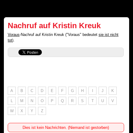
Nachruf auf Kristin Kreuk
Voraus
-Nachruf auf Kristin Kreuk ("Voraus" bedeutet
sie ist nicht
tot
).
A
B
C
D
E
F
G
H
I
J
K
L
M
N
O
P
Q
R
S
T
U
V
W
X
Y
Z
Dies ist kein Nachrichten. (Niemand ist gestorben)