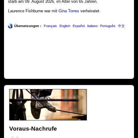
starb am 09. August 2026, im Alter von 65 Jahren.
Laurence Fishburne war mit
Gina Torres
verheiratet.
Übersetzungen :
Français
English
Español
Italiano
Português
中文
Voraus-Nachrufe