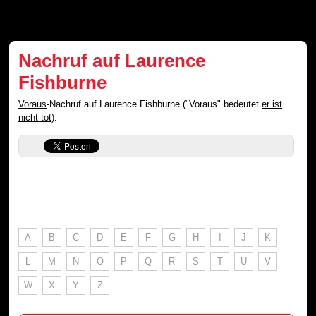
Nachruf auf Laurence
Fishburne
Voraus
-Nachruf auf Laurence Fishburne ("Voraus" bedeutet
er ist
nicht tot
).
A
B
C
D
E
F
G
H
I
J
K
L
M
N
O
P
Q
R
S
T
U
V
W
X
Y
Z