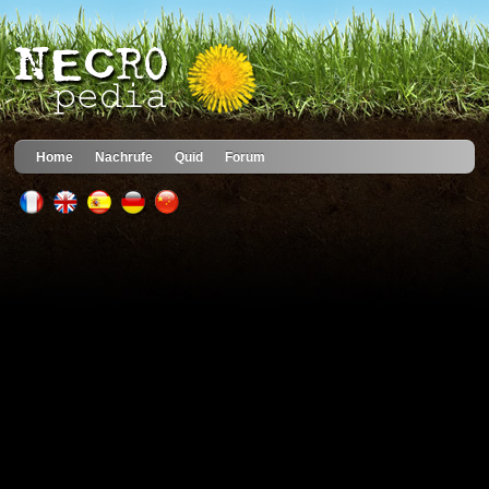
Home
Nachrufe
Quid
Forum