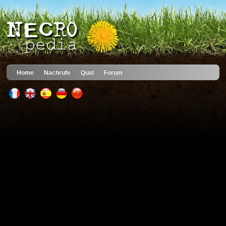
Home
Nachrufe
Quid
Forum