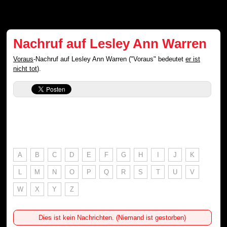
Nachruf auf Lesley Ann Warren
Voraus
-Nachruf auf Lesley Ann Warren ("Voraus" bedeutet
er ist
nicht tot
).
A
B
C
D
E
F
G
H
I
J
K
L
M
N
O
P
Q
R
S
T
U
V
W
X
Y
Z
Dies ist kein Nachrichten. (Niemand ist gestorben)