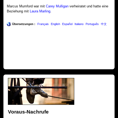
Marcus Mumford war mit
Carey Mulligan
verheiratet und hatte eine
Beziehung mit
Laura Marling
.
Übersetzungen :
Français
English
Español
Italiano
Português
中文
Voraus-Nachrufe