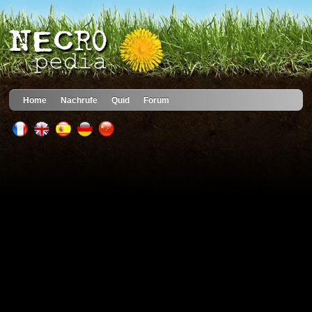
Home
Nachrufe
Quid
Forum