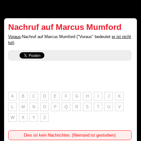
Nachruf auf Marcus Mumford
Voraus
-Nachruf auf Marcus Mumford ("Voraus" bedeutet
er ist nicht
tot
).
A
B
C
D
E
F
G
H
I
J
K
L
M
N
O
P
Q
R
S
T
U
V
W
X
Y
Z
Dies ist kein Nachrichten. (Niemand ist gestorben)