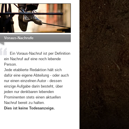
Voraus-Nachrufe
Ein Voraus-Nachruf ist per Definition
ein Nachruf auf eine noch lebende
Person.
Jede etablierte Redaktion hält sich
dafür eine eigene Abteilung - oder auch
nur einen einzelnen Autor - dessen
einzige Aufgabe darin besteht, über
jeden nur denkbaren lebenden
Prominenten stets einen aktuellen
Nachruf bereit zu halten.
Dies ist keine Todesanzeige.