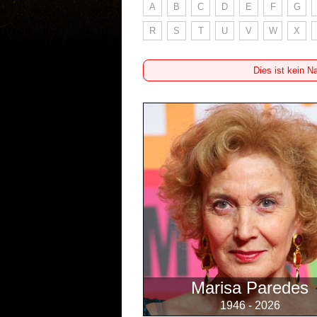
A
B
C
D
E
F
G
R
S
T
U
V
W
X
Dies ist kein N
Marisa Paredes
1946 - 2026