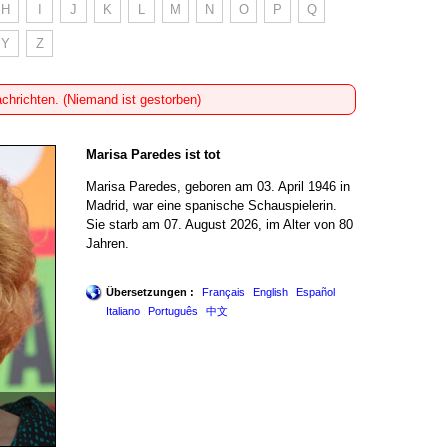
H
I
J
K
L
M
N
O
P
Q
Y
Z
achrichten. (Niemand ist gestorben)
Marisa Paredes ist tot
Marisa Paredes, geboren am 03. April 1946 in
Madrid, war eine spanische Schauspielerin.
Sie starb am 07. August 2026, im Alter von 80
Jahren.
Übersetzungen :
Français
English
Español
Italiano
Português
中文