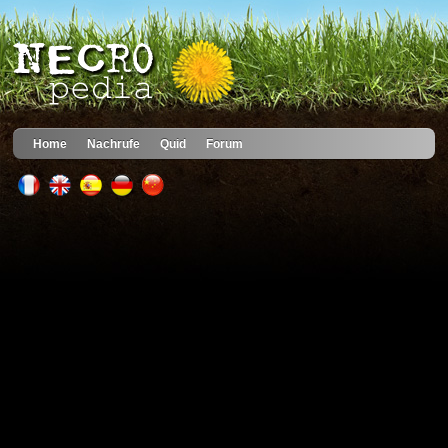
Home
Nachrufe
Quid
Forum