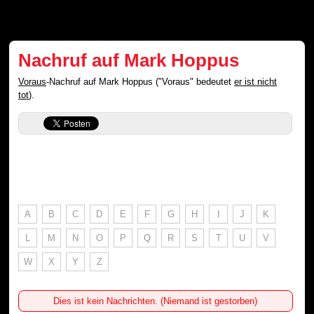
Nachruf auf Mark Hoppus
Voraus
-Nachruf auf Mark Hoppus ("Voraus" bedeutet
er ist nicht
tot
).
A
B
C
D
E
F
G
H
I
J
K
L
M
N
O
P
Q
R
S
T
U
V
W
X
Y
Z
Dies ist kein Nachrichten. (Niemand ist gestorben)