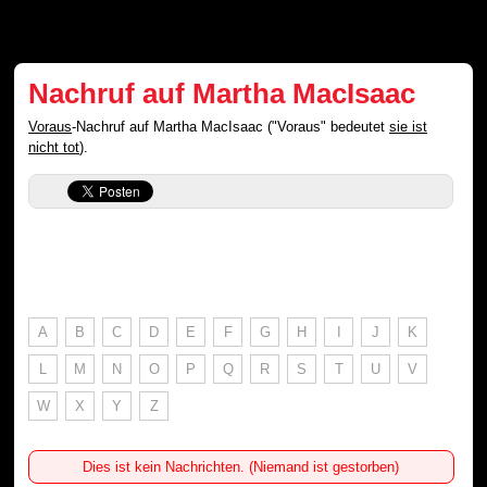
Nachruf auf Martha MacIsaac
Voraus
-Nachruf auf Martha MacIsaac ("Voraus" bedeutet
sie ist
nicht tot
).
A
B
C
D
E
F
G
H
I
J
K
L
M
N
O
P
Q
R
S
T
U
V
W
X
Y
Z
Dies ist kein Nachrichten. (Niemand ist gestorben)