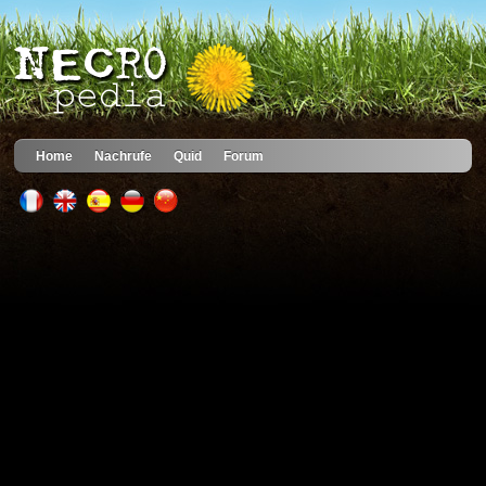
Home
Nachrufe
Quid
Forum