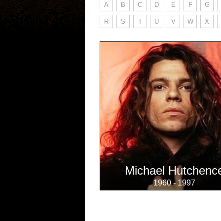
A
B
C
D
E
F
G
R
S
T
U
V
W
X
Michael Hutchenc
1960 - 1997