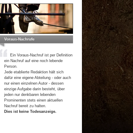
Voraus-Nachrufe
Ein Voraus-Nachruf ist per Definition
ein Nachruf auf eine noch lebende
Person.
Jede etablierte Redaktion hält sich
dafür eine eigene Abteilung - oder auch
nur einen einzelnen Autor - dessen
einzige Aufgabe darin besteht, über
jeden nur denkbaren lebenden
Prominenten stets einen aktuellen
Nachruf bereit zu halten.
Dies ist keine Todesanzeige.