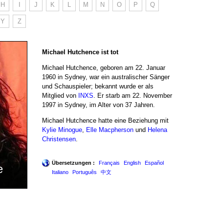
H
I
J
K
L
M
N
O
P
Q
Y
Z
Michael Hutchence ist tot
Michael Hutchence, geboren am 22. Januar
1960 in Sydney, war ein australischer Sänger
und Schauspieler; bekannt wurde er als
Mitglied von
INXS
. Er starb am 22. November
1997 in Sydney, im Alter von 37 Jahren.
Michael Hutchence hatte eine Beziehung mit
Kylie Minogue
,
Elle Macpherson
und
Helena
Christensen
.
Übersetzungen :
Français
English
Español
e
Italiano
Português
中文