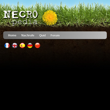
Home
Nachrufe
Quid
Forum