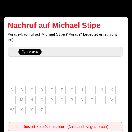
Nachruf auf Michael Stipe
Voraus
-Nachruf auf Michael Stipe ("Voraus" bedeutet
er ist nicht
tot
).
A
B
C
D
E
F
G
H
I
J
K
L
M
N
O
P
Q
R
S
T
U
V
W
X
Y
Z
Dies ist kein Nachrichten. (Niemand ist gestorben)