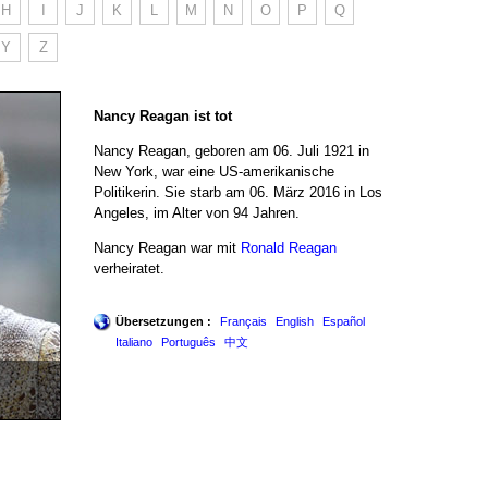
H
I
J
K
L
M
N
O
P
Q
Y
Z
Nancy Reagan ist tot
Nancy Reagan, geboren am 06. Juli 1921 in
New York, war eine US-amerikanische
Politikerin. Sie starb am 06. März 2016 in Los
Angeles, im Alter von 94 Jahren.
Nancy Reagan war mit
Ronald Reagan
verheiratet.
Übersetzungen :
Français
English
Español
Italiano
Português
中文