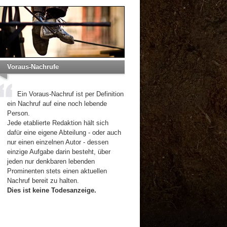
Voraus-Nachrufe
Ein Voraus-Nachruf ist per Definition
ein Nachruf auf eine noch lebende
Person.
Jede etablierte Redaktion hält sich
dafür eine eigene Abteilung - oder auch
nur einen einzelnen Autor - dessen
einzige Aufgabe darin besteht, über
jeden nur denkbaren lebenden
Prominenten stets einen aktuellen
Nachruf bereit zu halten.
Dies ist keine Todesanzeige.