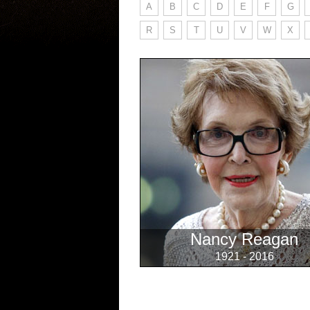
A
B
C
D
E
F
G
R
S
T
U
V
W
X
Nancy Reagan
1921 - 2016