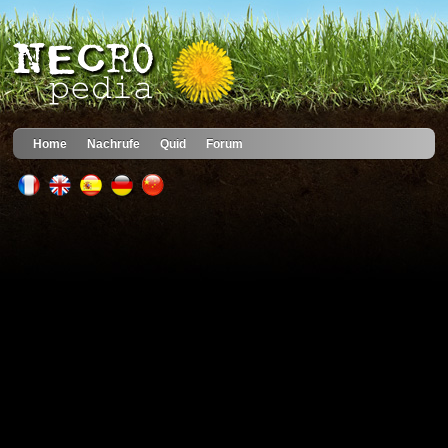
Home
Nachrufe
Quid
Forum