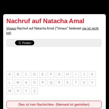
Nachruf auf Natacha Amal
Voraus
-Nachruf auf Natacha Amal ("Voraus" bedeutet
sie ist nicht
tot
).
A
B
C
D
E
F
G
H
I
J
K
L
M
N
O
P
Q
R
S
T
U
V
W
X
Y
Z
Dies ist kein Nachrichten. (Niemand ist gestorben)