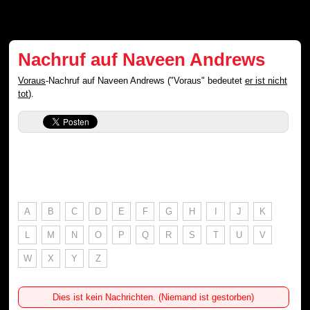
Nachruf auf Naveen Andrews
Voraus
-Nachruf auf Naveen Andrews ("Voraus" bedeutet
er ist nicht
tot
).
A
B
C
D
E
F
G
H
I
J
K
L
M
N
O
P
Q
R
S
T
U
V
W
X
Y
Z
Dies ist kein Nachrichten. (Niemand ist gestorben)