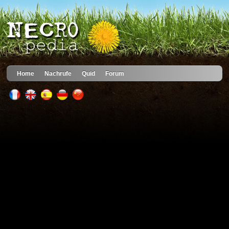
Home
Nachrufe
Quid
Forum