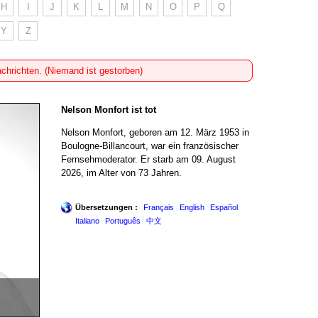
H
I
J
K
L
M
N
O
P
Q
Y
Z
achrichten. (Niemand ist gestorben)
Nelson Monfort ist tot
Nelson Monfort, geboren am 12. März 1953 in
Boulogne-Billancourt, war ein französischer
Fernsehmoderator. Er starb am 09. August
2026, im Alter von 73 Jahren.
Übersetzungen :
Français
English
Español
Italiano
Português
中文