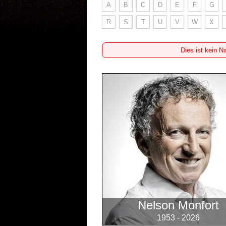
A
B
C
D
E
F
G
R
S
T
U
V
W
X
Dies ist kein N
Nelson Monfort
1953 - 2026