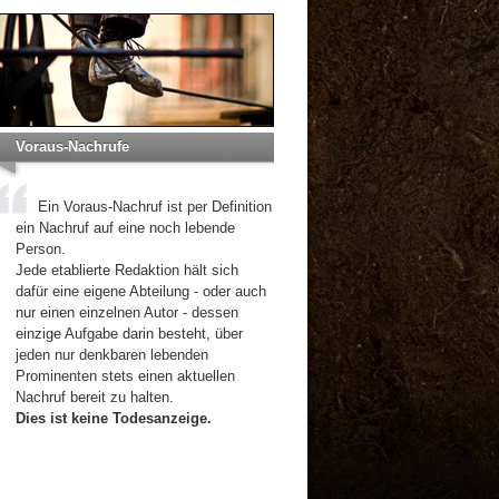
Voraus-Nachrufe
Ein Voraus-Nachruf ist per Definition
ein Nachruf auf eine noch lebende
Person.
Jede etablierte Redaktion hält sich
dafür eine eigene Abteilung - oder auch
nur einen einzelnen Autor - dessen
einzige Aufgabe darin besteht, über
jeden nur denkbaren lebenden
Prominenten stets einen aktuellen
Nachruf bereit zu halten.
Dies ist keine Todesanzeige.