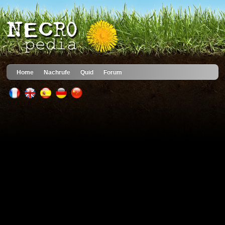
Home
Nachrufe
Quid
Forum