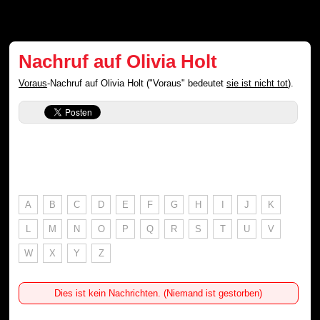
Nachruf auf Olivia Holt
Voraus
-Nachruf auf Olivia Holt ("Voraus" bedeutet
sie ist nicht tot
).
A
B
C
D
E
F
G
H
I
J
K
L
M
N
O
P
Q
R
S
T
U
V
W
X
Y
Z
Dies ist kein Nachrichten. (Niemand ist gestorben)