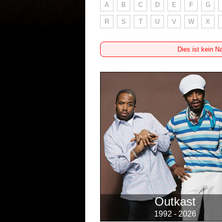
A
B
C
D
E
F
G
R
S
T
U
V
W
X
Dies ist kein N
Outkast
1992 - 2026