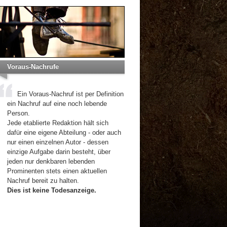
Voraus-Nachrufe
Ein Voraus-Nachruf ist per Definition
ein Nachruf auf eine noch lebende
Person.
Jede etablierte Redaktion hält sich
dafür eine eigene Abteilung - oder auch
nur einen einzelnen Autor - dessen
einzige Aufgabe darin besteht, über
jeden nur denkbaren lebenden
Prominenten stets einen aktuellen
Nachruf bereit zu halten.
Dies ist keine Todesanzeige.