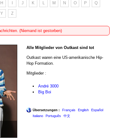
H
I
J
K
L
M
N
O
P
Q
Y
Z
achrichten. (Niemand ist gestorben)
Alle Mitglieder von Outkast sind tot
Outkast waren eine US-amerikanische Hip-
Hop Formation.
Mitglieder :
André 3000
Big Boi
Übersetzungen :
Français
English
Español
Italiano
Português
中文