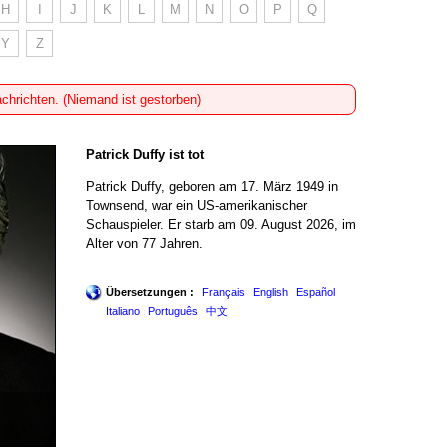
H
I
J
K
L
M
N
O
P
Q
Y
Z
achrichten. (Niemand ist gestorben)
Patrick Duffy ist tot
Patrick Duffy, geboren am 17. März 1949 in
Townsend, war ein US-amerikanischer
Schauspieler. Er starb am 09. August 2026, im
Alter von 77 Jahren.
Übersetzungen :
Français
English
Español
Italiano
Português
中文