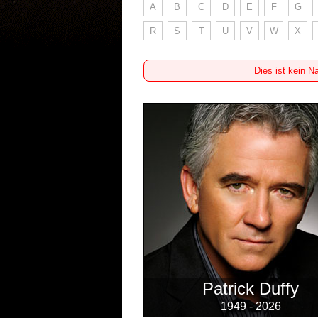
A
B
C
D
E
F
G
R
S
T
U
V
W
X
Dies ist kein N
Patrick Duffy
1949 - 2026