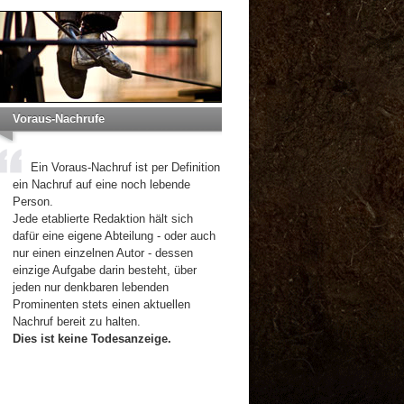
Voraus-Nachrufe
Ein Voraus-Nachruf ist per Definition
ein Nachruf auf eine noch lebende
Person.
Jede etablierte Redaktion hält sich
dafür eine eigene Abteilung - oder auch
nur einen einzelnen Autor - dessen
einzige Aufgabe darin besteht, über
jeden nur denkbaren lebenden
Prominenten stets einen aktuellen
Nachruf bereit zu halten.
Dies ist keine Todesanzeige.