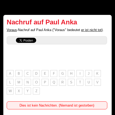
Nachruf auf Paul Anka
Voraus
-Nachruf auf Paul Anka ("Voraus" bedeutet
er ist nicht tot
).
A
B
C
D
E
F
G
H
I
J
K
L
M
N
O
P
Q
R
S
T
U
V
W
X
Y
Z
Dies ist kein Nachrichten. (Niemand ist gestorben)