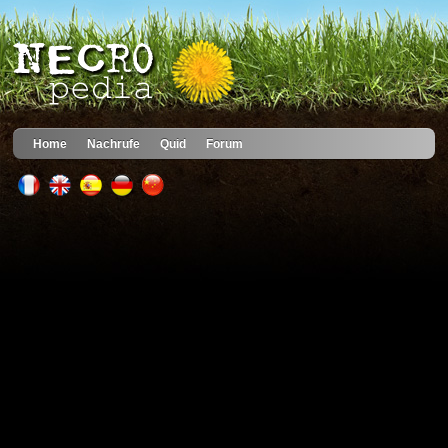
Home
Nachrufe
Quid
Forum