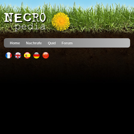
Home
Nachrufe
Quid
Forum