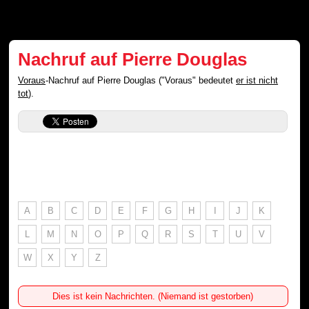
Nachruf auf Pierre Douglas
Voraus
-Nachruf auf Pierre Douglas ("Voraus" bedeutet
er ist nicht
tot
).
A
B
C
D
E
F
G
H
I
J
K
L
M
N
O
P
Q
R
S
T
U
V
W
X
Y
Z
Dies ist kein Nachrichten. (Niemand ist gestorben)