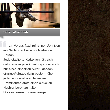
Voraus-Nachrufe
Ein Voraus-Nachruf ist per Definition
ein Nachruf auf eine noch lebende
Person.
Jede etablierte Redaktion hält sich
dafür eine eigene Abteilung - oder auch
nur einen einzelnen Autor - dessen
einzige Aufgabe darin besteht, über
jeden nur denkbaren lebenden
Prominenten stets einen aktuellen
Nachruf bereit zu halten.
Dies ist keine Todesanzeige.