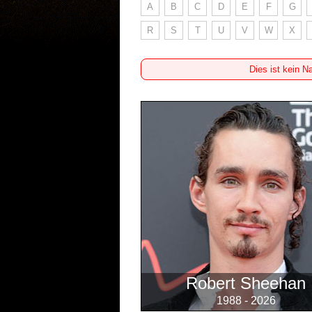
A
B
C
D
E
F
G
R
S
T
U
V
W
X
Dies ist kein N
Robert Sheehan
1988 - 2026