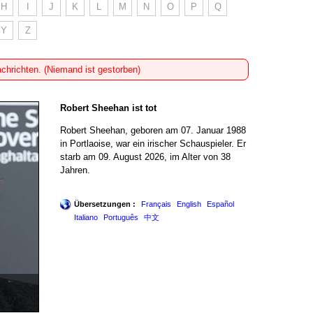
H
I
J
K
L
M
N
O
P
Q
Y
Z
achrichten. (Niemand ist gestorben)
Robert Sheehan ist tot
Robert Sheehan, geboren am 07. Januar 1988
in Portlaoise, war ein irischer Schauspieler. Er
starb am 09. August 2026, im Alter von 38
Jahren.
Übersetzungen :
Français
English
Español
Italiano
Português
中文