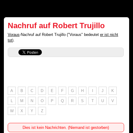
Nachruf auf Robert Trujillo
Voraus
-Nachruf auf Robert Trujillo ("Voraus" bedeutet
er ist nicht
tot
).
A
B
C
D
E
F
G
H
I
J
K
L
M
N
O
P
Q
R
S
T
U
V
W
X
Y
Z
Dies ist kein Nachrichten. (Niemand ist gestorben)