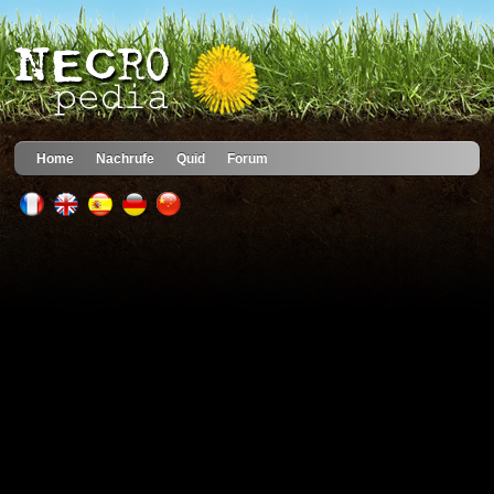
Home
Nachrufe
Quid
Forum