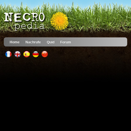
Home
Nachrufe
Quid
Forum