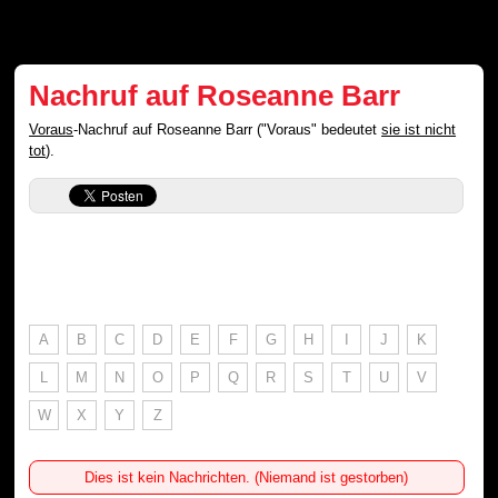
Nachruf auf Roseanne Barr
Voraus
-Nachruf auf Roseanne Barr ("Voraus" bedeutet
sie ist nicht
tot
).
A
B
C
D
E
F
G
H
I
J
K
L
M
N
O
P
Q
R
S
T
U
V
W
X
Y
Z
Dies ist kein Nachrichten. (Niemand ist gestorben)