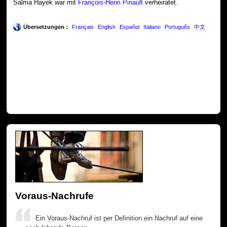
Salma Hayek war mit
François-Henri Pinault
verheiratet.
Übersetzungen :
Français
English
Español
Italiano
Português
中文
Voraus-Nachrufe
Ein Voraus-Nachruf ist per Definition ein Nachruf auf eine