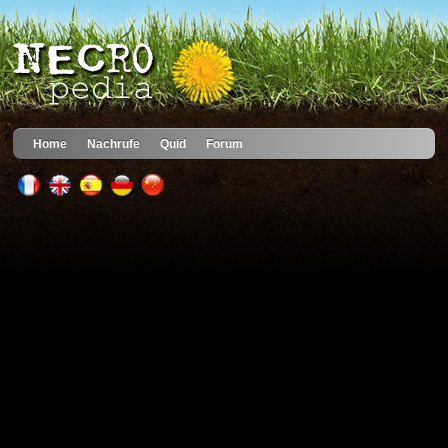
Home
Nachrufe
Quid
Forum