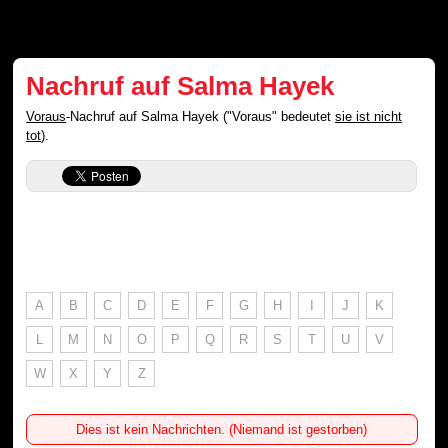
Nachruf auf Salma Hayek
Voraus
-Nachruf auf Salma Hayek ("Voraus" bedeutet
sie ist nicht
tot
).
A
B
C
D
E
F
G
H
I
J
K
L
M
N
O
P
Q
R
S
T
U
V
W
X
Y
Z
Dies ist kein Nachrichten. (Niemand ist gestorben)