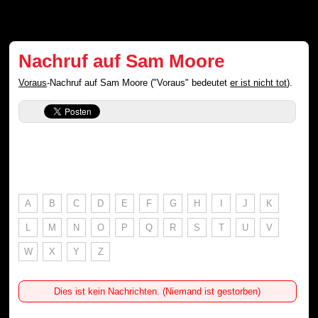
Nachruf auf Sam Moore
Voraus
-Nachruf auf Sam Moore ("Voraus" bedeutet
er ist nicht tot
).
A
B
C
D
E
F
G
H
I
J
K
L
M
N
O
P
Q
R
S
T
U
V
W
X
Y
Z
Dies ist kein Nachrichten. (Niemand ist gestorben)