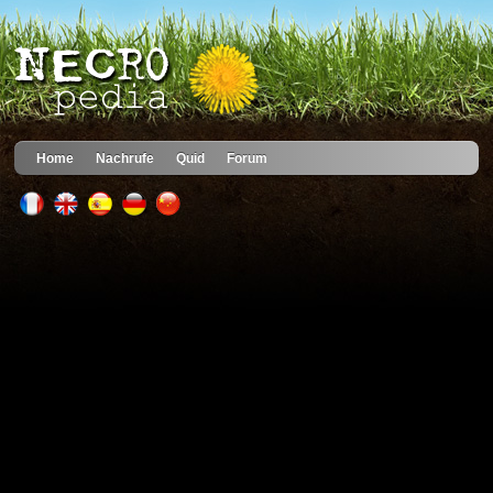
Home
Nachrufe
Quid
Forum