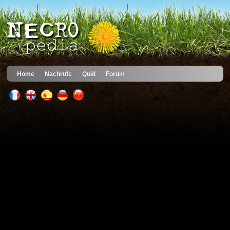
Home
Nachrufe
Quid
Forum