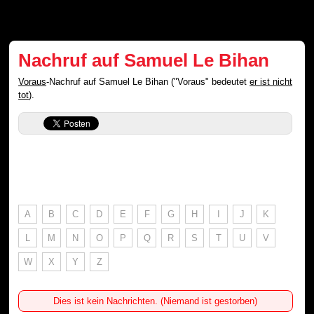
Nachruf auf Samuel Le Bihan
Voraus
-Nachruf auf Samuel Le Bihan ("Voraus" bedeutet
er ist nicht
tot
).
A
B
C
D
E
F
G
H
I
J
K
L
M
N
O
P
Q
R
S
T
U
V
W
X
Y
Z
Dies ist kein Nachrichten. (Niemand ist gestorben)