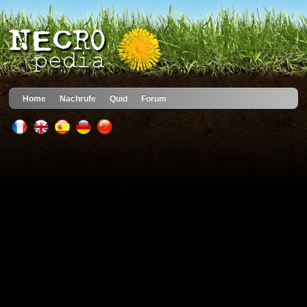
Home
Nachrufe
Quid
Forum