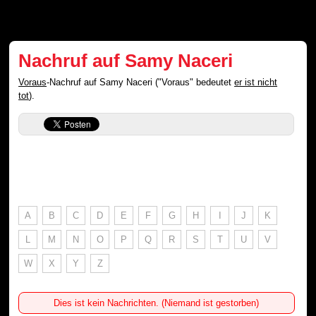
Nachruf auf Samy Naceri
Voraus
-Nachruf auf Samy Naceri ("Voraus" bedeutet
er ist nicht
tot
).
A
B
C
D
E
F
G
H
I
J
K
L
M
N
O
P
Q
R
S
T
U
V
W
X
Y
Z
Dies ist kein Nachrichten. (Niemand ist gestorben)