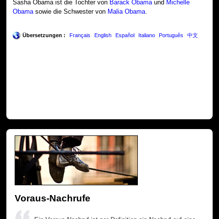
Sasha Obama ist die Tochter von
Barack Obama
und
Michelle
Obama
sowie die Schwester von
Malia Obama
.
Übersetzungen :
Français
English
Español
Italiano
Português
中文
Voraus-Nachrufe