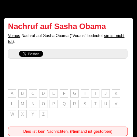
Nachruf auf Sasha Obama
Voraus
-Nachruf auf Sasha Obama ("Voraus" bedeutet
sie ist nicht
tot
).
A
B
C
D
E
F
G
H
I
J
K
L
M
N
O
P
Q
R
S
T
U
V
W
X
Y
Z
Dies ist kein Nachrichten. (Niemand ist gestorben)