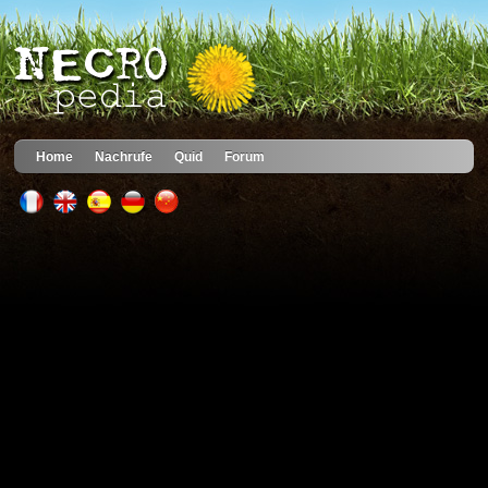
Home
Nachrufe
Quid
Forum