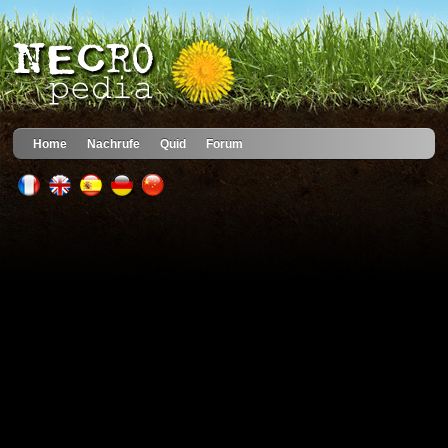
Home
Nachrufe
Quid
Forum