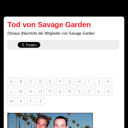
Tod von Savage Garden
(Voraus-)Nachrufe der Mitglieder von Savage Garden.
A
B
C
D
E
F
G
H
I
J
K
L
M
N
O
P
Q
R
S
T
U
V
W
X
Y
Z