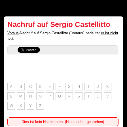
Nachruf auf Sergio Castellitto
Voraus
-Nachruf auf Sergio Castellitto ("Voraus" bedeutet
er ist nicht
tot
).
A
B
C
D
E
F
G
H
I
J
K
L
M
N
O
P
Q
R
S
T
U
V
W
X
Y
Z
Dies ist kein Nachrichten. (Niemand ist gestorben)