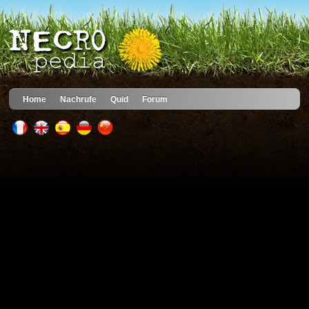
Home
Nachrufe
Quid
Forum