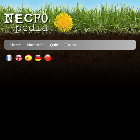
Home
Nachrufe
Quid
Forum