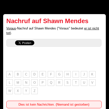
Nachruf auf Shawn Mendes
Voraus
-Nachruf auf Shawn Mendes ("Voraus" bedeutet
er ist nicht
tot
).
A
B
C
D
E
F
G
H
I
J
K
L
M
N
O
P
Q
R
S
T
U
V
W
X
Y
Z
Dies ist kein Nachrichten. (Niemand ist gestorben)