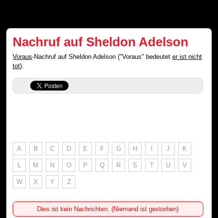
Nachruf auf Sheldon Adelson
Voraus
-Nachruf auf Sheldon Adelson ("Voraus" bedeutet
er ist nicht
tot
).
A
B
C
D
E
F
G
H
I
J
K
L
M
N
O
P
Q
R
S
T
U
V
W
X
Y
Z
Dies ist kein Nachrichten. (Niemand ist gestorben)