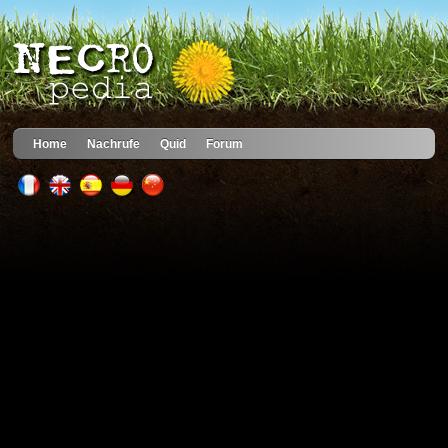
Home
Nachrufe
Quid
Forum