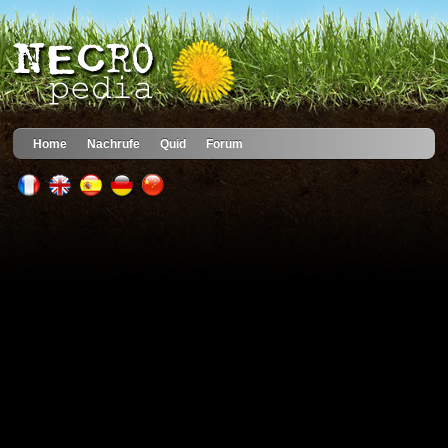
Home
Nachrufe
Quid
Forum