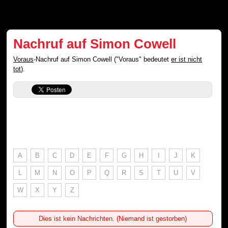
Nachruf auf Simon Cowell
Voraus
-Nachruf auf Simon Cowell ("Voraus" bedeutet
er ist nicht
tot
).
A
B
C
D
E
F
G
H
I
J
K
L
M
N
O
P
Q
R
S
T
U
V
W
X
Y
Z
Dies ist kein Nachrichten. (Niemand ist gestorben)