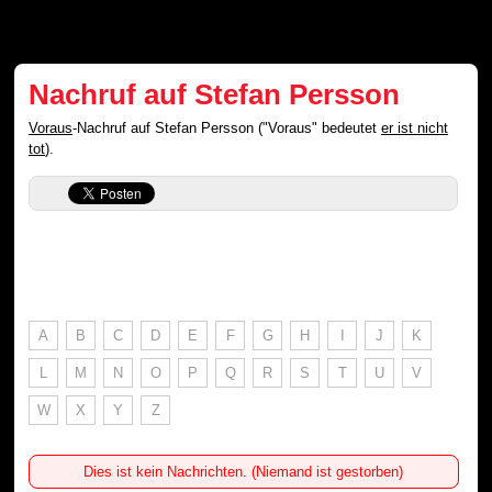
Nachruf auf Stefan Persson
Voraus
-Nachruf auf Stefan Persson ("Voraus" bedeutet
er ist nicht
tot
).
A
B
C
D
E
F
G
H
I
J
K
L
M
N
O
P
Q
R
S
T
U
V
W
X
Y
Z
Dies ist kein Nachrichten. (Niemand ist gestorben)