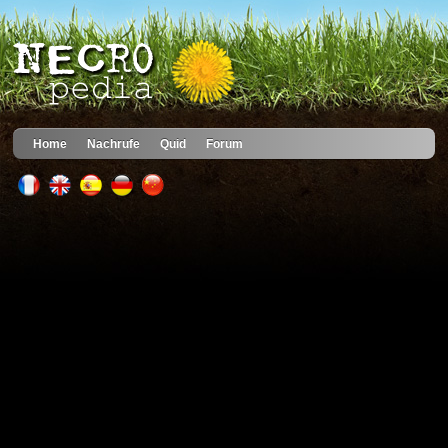
Home
Nachrufe
Quid
Forum