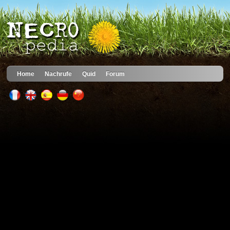
Home
Nachrufe
Quid
Forum