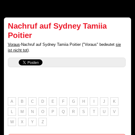
Nachruf auf Sydney Tamiia
Poitier
Voraus
-Nachruf auf Sydney Tamiia Poitier ("Voraus" bedeutet
sie
ist nicht tot
).
A
B
C
D
E
F
G
H
I
J
K
L
M
N
O
P
Q
R
S
T
U
V
W
X
Y
Z