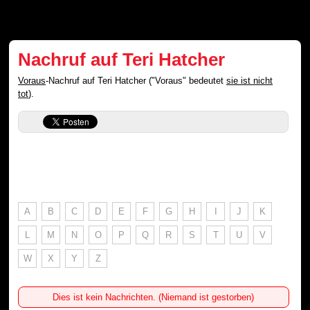
Nachruf auf Teri Hatcher
Voraus
-Nachruf auf Teri Hatcher ("Voraus" bedeutet
sie ist nicht
tot
).
A
B
C
D
E
F
G
H
I
J
K
L
M
N
O
P
Q
R
S
T
U
V
W
X
Y
Z
Dies ist kein Nachrichten. (Niemand ist gestorben)