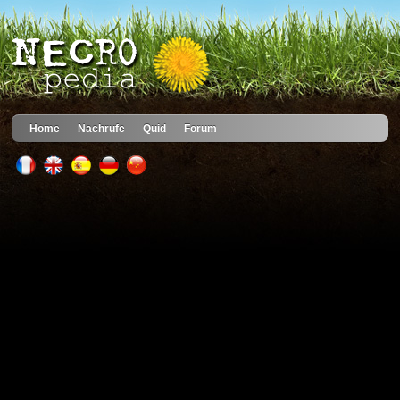
Home
Nachrufe
Quid
Forum