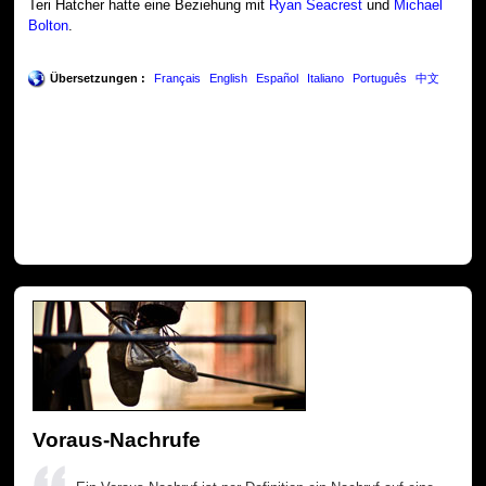
Teri Hatcher hatte eine Beziehung mit
Ryan Seacrest
und
Michael
Bolton
.
Übersetzungen :
Français
English
Español
Italiano
Português
中文
Voraus-Nachrufe