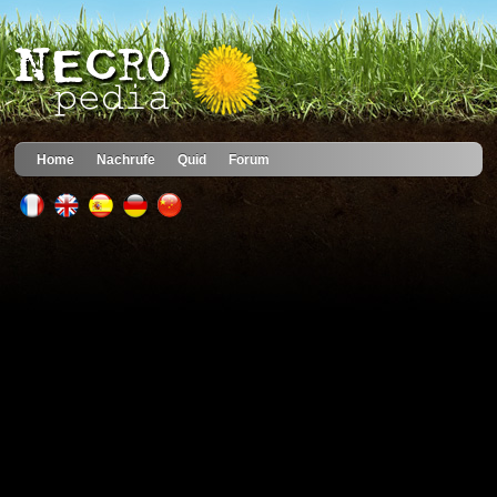
Home
Nachrufe
Quid
Forum