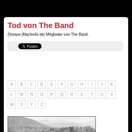
Tod von The Band
(Voraus-)Nachrufe der Mitglieder von The Band.
A
B
C
D
E
F
G
H
I
J
K
L
M
N
O
P
Q
R
S
T
U
V
W
X
Y
Z