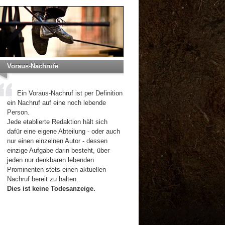
Voraus-Nachrufe
Ein Voraus-Nachruf ist per Definition
ein Nachruf auf eine noch lebende
Person.
Jede etablierte Redaktion hält sich
dafür eine eigene Abteilung - oder auch
nur einen einzelnen Autor - dessen
einzige Aufgabe darin besteht, über
jeden nur denkbaren lebenden
Prominenten stets einen aktuellen
Nachruf bereit zu halten.
Dies ist keine Todesanzeige.