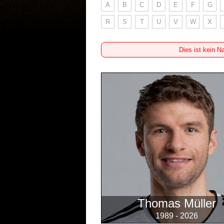
A
B
C
D
E
F
G
R
S
T
U
V
W
X
Dies ist kein N
Thomas Müller
1989 - 2026