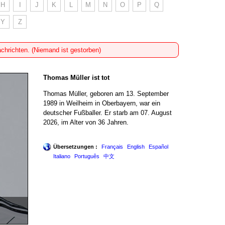
H
I
J
K
L
M
N
O
P
Q
Y
Z
achrichten. (Niemand ist gestorben)
Thomas Müller ist tot
Thomas Müller, geboren am 13. September
1989 in Weilheim in Oberbayern, war ein
deutscher Fußballer. Er starb am 07. August
2026, im Alter von 36 Jahren.
Übersetzungen :
Français
English
Español
Italiano
Português
中文