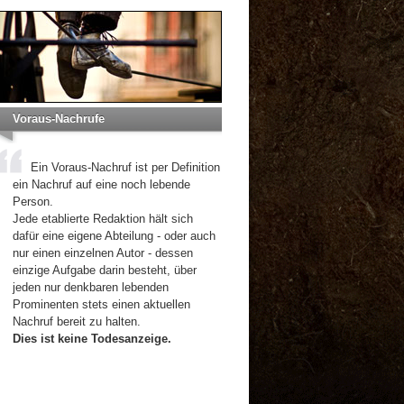
Voraus-Nachrufe
Ein Voraus-Nachruf ist per Definition
ein Nachruf auf eine noch lebende
Person.
Jede etablierte Redaktion hält sich
dafür eine eigene Abteilung - oder auch
nur einen einzelnen Autor - dessen
einzige Aufgabe darin besteht, über
jeden nur denkbaren lebenden
Prominenten stets einen aktuellen
Nachruf bereit zu halten.
Dies ist keine Todesanzeige.