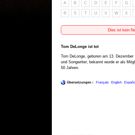
A
B
C
D
E
F
G
R
S
T
U
V
W
X
Dies ist kein N
Tom DeLonge ist tot
Tom DeLonge, geboren am 13. Dezember 1
und Songwriter; bekannt wurde er als Mitg
50 Jahren.
Übersetzungen :
Français
English
Españo