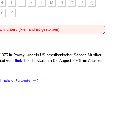
H
I
J
K
L
M
N
O
P
Q
Y
Z
achrichten. (Niemand ist gestorben)
975 in Poway, war ein US-amerikanischer Sänger, Musiker
lied von
Blink-182
. Er starb am 07. August 2026, im Alter von
l
Italiano
Português
中文