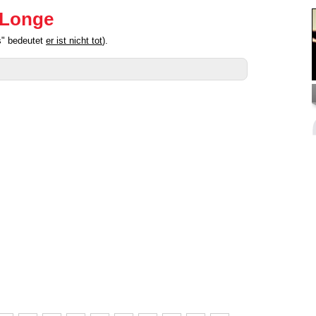
eLonge
s" bedeutet
er ist nicht tot
).