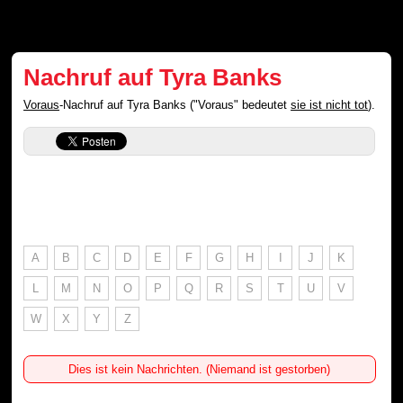
Nachruf auf Tyra Banks
Voraus
-Nachruf auf Tyra Banks ("Voraus" bedeutet
sie ist nicht tot
).
A
B
C
D
E
F
G
H
I
J
K
L
M
N
O
P
Q
R
S
T
U
V
W
X
Y
Z
Dies ist kein Nachrichten. (Niemand ist gestorben)