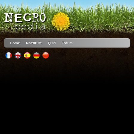
Home
Nachrufe
Quid
Forum