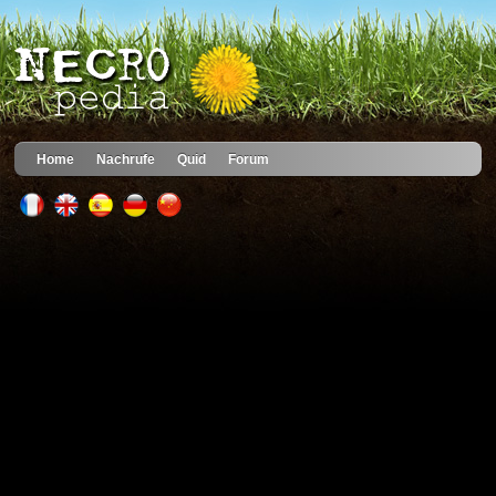
Home
Nachrufe
Quid
Forum