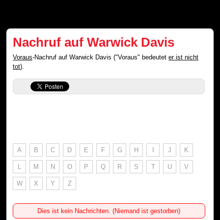
Nachruf auf Warwick Davis
Voraus
-Nachruf auf Warwick Davis ("Voraus" bedeutet
er ist nicht
tot
).
A
B
C
D
E
F
G
H
I
J
K
L
M
N
O
P
Q
R
S
T
U
V
W
X
Y
Z
Dies ist kein Nachrichten. (Niemand ist gestorben)