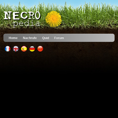
Home
Nachrufe
Quid
Forum