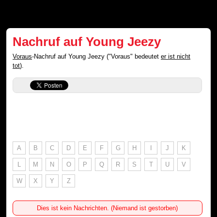
Nachruf auf Young Jeezy
Voraus
-Nachruf auf Young Jeezy ("Voraus" bedeutet
er ist nicht
tot
).
A
B
C
D
E
F
G
H
I
J
K
L
M
N
O
P
Q
R
S
T
U
V
W
X
Y
Z
Dies ist kein Nachrichten. (Niemand ist gestorben)