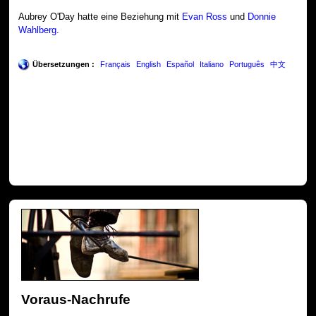
Aubrey O'Day hatte eine Beziehung mit
Evan Ross
und
Donnie
Wahlberg
.
Übersetzungen :
Français
English
Español
Italiano
Português
中文
Voraus-Nachrufe