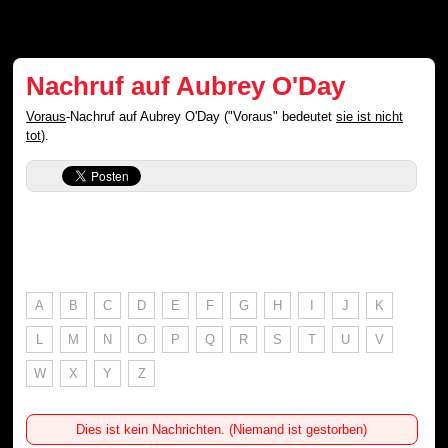
Nachruf auf Aubrey O'Day
Voraus
-Nachruf auf Aubrey O'Day ("Voraus" bedeutet
sie ist nicht
tot
).
A
B
C
D
E
F
G
H
I
J
K
L
M
N
O
P
Q
R
S
T
U
V
W
X
Y
Z
Dies ist kein Nachrichten. (Niemand ist gestorben)