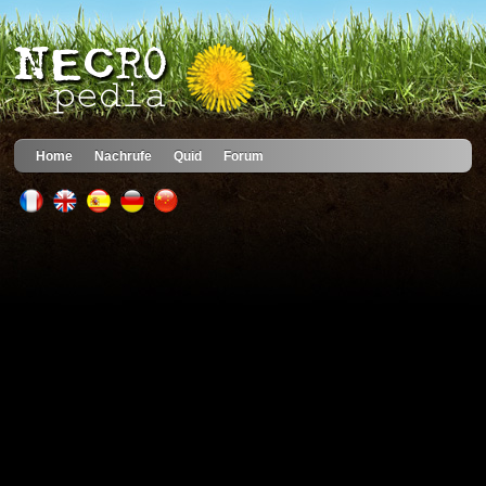
Home
Nachrufe
Quid
Forum